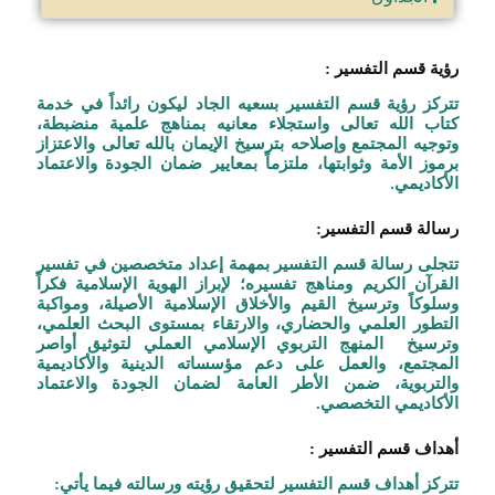
رؤية قسم التفسير :
تتركز رؤية قسم التفسير بسعيه الجاد ليكون رائداً في خدمة
كتاب الله تعالى واستجلاء معانيه بمناهج علمية منضبطة،
وتوجيه المجتمع وإصلاحه بترسيخ الإيمان بالله تعالى والاعتزاز
برموز الأمة وثوابتها، ملتزماً بمعايير ضمان الجودة والاعتماد
الأكاديمي.
رسالة قسم التفسير:
تتجلى رسالة قسم التفسير بمهمة إعداد متخصصين في تفسير
القرآن الكريم ومناهج تفسيره؛ لإبراز الهوية الإسلامية فكراً
وسلوكاً وترسيخ القيم والأخلاق الإسلامية الأصيلة، ومواكبة
التطور العلمي والحضاري، والارتقاء بمستوى البحث العلمي،
وترسيخ المنهج التربوي الإسلامي العملي لتوثيق أواصر
المجتمع، والعمل على دعم مؤسساته الدينية والأكاديمية
والتربوية، ضمن الأطر العامة لضمان الجودة والاعتماد
الأكاديمي التخصصي.
أهداف قسم التفسير :
تتركز أهداف قسم التفسير لتحقيق رؤيته ورسالته فيما يأتي: