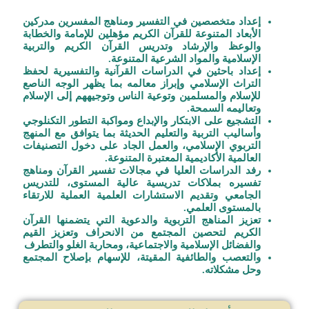
إعداد متخصصين في التفسير ومناهج المفسرين مدركين
الأبعاد المتنوعة للقرآن الكريم مؤهلين للإمامة والخطابة
والوعظ والإرشاد وتدريس القرآن الكريم والتربية
الإسلامية والمواد الشرعية المتنوعة.
إعداد باحثين في الدراسات القرآنية والتفسيرية لحفظ
التراث الإسلامي وإبراز معالمه بما يظهر الوجه الناصع
للإسلام والمسلمين وتوعية الناس وتوجيههم إلى الإسلام
وتعاليمه السمحة.
التشجيع على الابتكار والإبداع ومواكبة التطور التكنلوجي
وأساليب التربية والتعليم الحديثة بما يتوافق مع المنهج
التربوي الإسلامي، والعمل الجاد على دخول التصنيفات
العالمية الأكاديمية المعتبرة المتنوعة.
رفد الدراسات العليا في مجالات تفسير القرآن ومناهج
تفسيره بملاكات تدريسية عالية المستوى، للتدريس
الجامعي وتقديم الاستشارات العلمية العملية للارتقاء
بالمستوى العلمي.
تعزيز المناهج التربوية والدعوية التي يتضمنها القرآن
الكريم لتحصين المجتمع من الانحراف وتعزيز القيم
والفضائل الإسلامية والاجتماعية، ومحاربة الغلو والتطرف
والتعصب والطائفية المقيتة، للإسهام بإصلاح المجتمع
وحل مشكلاته.