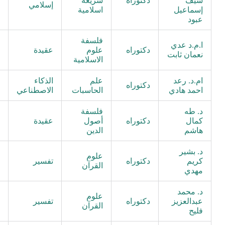
سيف
دكتوراه
شريعة
إسلامي
م
إسماعيل
اسلامية
عبود
فلسفة
ا.م.د عدي
ا
دكتوراه
علوم
عقيدة
نعمان ثابت
م
الاسلامية
ام.د. رعد
علم
الذكاء
ا
دكتوراه
احمد هادي
الحاسبات
الاصطناعي
م
د. طه
فلسفة
كمال
دكتوراه
أصول
عقيدة
م
هاشم
الدين
د. بشير
علوم
كريم
دكتوراه
تفسير
م
القرآن
مهدي
د. محمد
علوم
عبدالعزيز
دكتوراه
تفسير
م
القرآن
فليح