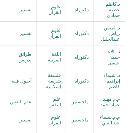
د.كاظم
علوم
عطيه
دكتوراه
تفسير
م
القرآن
حمادي
د. لميس
علوم
رياض
دكتوراه
تفسير
م
القرآن
عبدالجليل
د . الاء
اللغة
طرائق
حميد
دكتوراه
م
العربية
تدريس
عيسى
د. شيماء
فلسفة
إبراهيم
دكتوراه
شريعة
أصول فقه
م
كاظم
إسلامية
م.م مهند
علم
م
ماجستير
علم النفس
عماد احمد
النفس
م
م.م.شيماء
علوم
م
ماجستير
تفسير
عبد الغني
القرآن
م