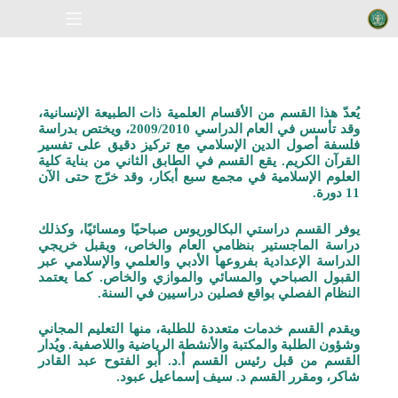
يُعدّ هذا القسم من الأقسام العلمية ذات الطبيعة الإنسانية،
وقد تأسس في العام الدراسي 2009/2010، ويختص بدراسة
فلسفة أصول الدين الإسلامي مع تركيز دقيق على تفسير
القرآن الكريم. يقع القسم في الطابق الثاني من بناية كلية
العلوم الإسلامية في مجمع سبع أبكار، وقد خرّج حتى الآن
11 دورة.
يوفر القسم دراستي البكالوريوس صباحيًا ومسائيًا، وكذلك
دراسة الماجستير بنظامي العام والخاص، ويقبل خريجي
الدراسة الإعدادية بفروعها الأدبي والعلمي والإسلامي عبر
القبول الصباحي والمسائي والموازي والخاص. كما يعتمد
النظام الفصلي بواقع فصلين دراسيين في السنة.
ويقدم القسم خدمات متعددة للطلبة، منها التعليم المجاني
وشؤون الطلبة والمكتبة والأنشطة الرياضية واللاصفية. ويُدار
القسم من قبل رئيس القسم أ.د. أبو الفتوح عبد القادر
شاكر، ومقرر القسم د. سيف إسماعيل عبود.