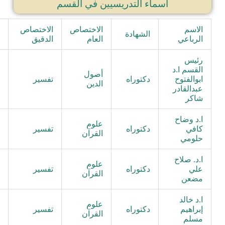
أسماء التدريسيين في القسم
الاسم
الاختصاص
الاختصاص
ا
الشهادة
الرباعي
العام
الدقيق
ا
رئيس
القسم ا.د
أصول
ابوالفتوح
دكتوراه
تفسير
ا
الدين
عبدالقادر
شاكر
ا.د وضاح
علوم
كافي
دكتوراه
تفسير
ا
القرآن
حلومي
ا.د. صلاح
علوم
علي
دكتوراه
تفسير
ا
القرآن
مضعن
ا.د خالد
علوم
إبراهيم
دكتوراه
تفسير
ا
القرآن
مسلم