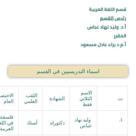
قسم اللغة العربية
رئيس القسم
أ.د. وليد نهاد عباس
المقرر
أ.م.د براء عادل مسعود
اسماء التدريسيين في القسم
الاسم
اللقب
الاختص
ت
الثلاثي
الشهادة
العلمي
العام
فقط
فلسفة
1.
وليد نهاد
دكتوراه
أستاذ
في اللغ
عباس
العربية