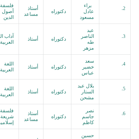
براء
فلسفة
2.
أستاذ
عادل
دكتوراه
أصول
مساعد
مسعود
الدين
عبد
3.
الناصر
آداب ال
دكتوراه
أستاذ
طه
العربية
مزهر
سعد
4.
اللغة
خضير
دكتوراه
أستاذ
العربية
عباس
بلال عبد
5.
اللغة
الستار
دكتوراه
أستاذ
العربية
مشحن
نصر
فلسفة
6.
أستاذ
جاسم
دكتوراه
شريعة
مساعد
كاظم
إسلامية
حسين