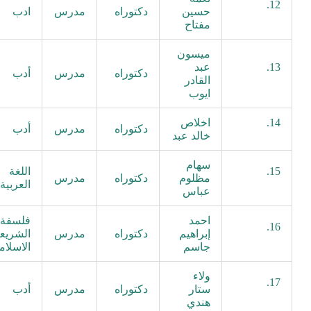
12.
حسين
دكتوراه
مدرس
ادب
مفتاح
ميسون
13.
عبد
دكتوراه
مدرس
أدب
القادر
ايوب
14.
اخلاص
دكتوراه
مدرس
أدب
خالد عبد
سهام
15.
اللغة
مظلوم
دكتوراه
مدرس
العربية
عباس
احمد
فلسفة
16.
إبراهيم
دكتوراه
مدرس
الشريع
جاسم
الاسلام
ولاء
17.
ستار
دكتوراه
مدرس
أدب
هندي