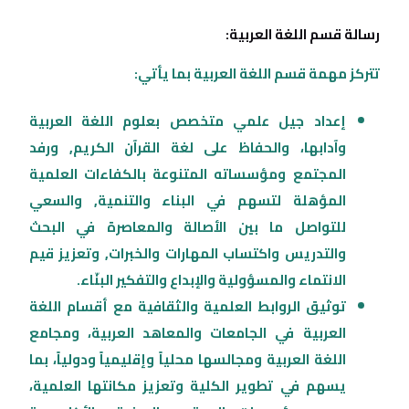
رسالة قسم اللغة العربية:
تتركز مهمة قسم اللغة العربية بما يأتي:
إعداد جيل علمي متخصص بعلوم اللغة العربية
وآدابها، والحفاظ على لغة القرآن الكريم, ورفد
المجتمع ومؤسساته المتنوعة بالكفاءات العلمية
المؤهلة لتسهم في البناء والتنمية, والسعي
للتواصل ما بين الأصالة والمعاصرة في البحث
والتدريس واكتساب المهارات والخبرات, وتعزيز قيم
الانتماء والمسؤولية والإبداع والتفكير البنّاء.
توثيق الروابط العلمية والثقافية مع أقسام اللغة
العربية في الجامعات والمعاهد العربية، ومجامع
اللغة العربية ومجالسها محلياً وإقليمياً ودولياً، بما
يسهم في تطوير الكلية وتعزيز مكانتها العلمية،